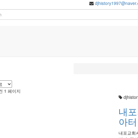
djhistory1997@naver
건
1 페이지
djhistor
내포
아터
내포교회사