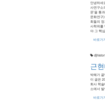
안녕하세요
사연구소의
문'을 통
문화연구)
회들의 정
사학위를 
야 그 핵심
바로가
djhistor
근현
박해가 끝
이 글은 
회사 학술
소에서 발
바로가