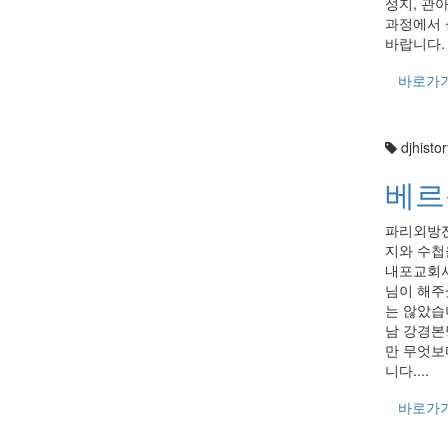
성지, 관
과정에서 
바랍니다
바로가
djhistor
베르
파리외방전교
지와 수첩
내포교회사
님이 해주
는 않았습
남 강경본
만 무엇보
니다....
바로가