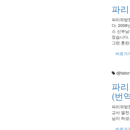
파리
파리외방전
다. 20
스 신부님
었습니다.
그런 혼란
바로가
djhistor
파리
(번
파리외방전
교사 열전
님이 하셨
바로가