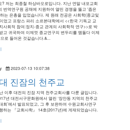
? 저는 최종철 하상바오로입니다. 지난 연말 내포교회
 번역연구원 공채에 지원하여 열띤 경쟁을 뚫고 '좁은
과하는 은총을 입었습니다. 제 원래 전공은 사회학(종교및
이었고 프랑스 파리 소르본대학에서 <<한국 기독교 교
치사회적 참여:정치-종교 관계의 사회학적 연구>>로 박
받고 귀국하여 이제껏 종교연구의 변두리를 맴돌다 이제
으로 들어온 것같습니다.&...
기
y
2023-07-13 10:07:38
대 진잠의 천주교
난 이후 대전의 진잠 지역 천주교회사를 다룬 글입니다.
2017년 대전서구문화원에서 열린 ‘장안동 지역의 천주교
대회’에서 발표되었고, 그 후 보완하여 수원교회사연구
행하는 『교회사학』 14호(2017년)에 게재되었습니다.
기