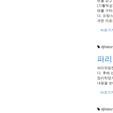
련을 갖고
(가톨릭성
래를 구하
다. 프랑
귀한 자료
바로가
djhistor
파리
파리외방전
다. 후배
정리하였기
내용을 보
바로가
djhistor