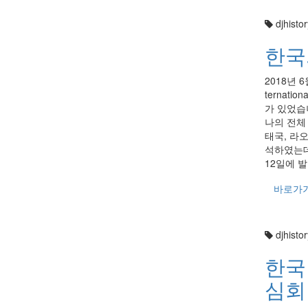
djhistor
한국
2018년 
ternatio
가 있었습
나의 전체
태국, 라
석하였는데
12일에 발.
바로가
djhistor
한국
심회