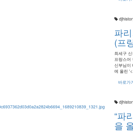
djhistor
파리
(프
최세구 신
프랑스어 
신부님이 
에 올린 
바로가
djhistor
“파
을 