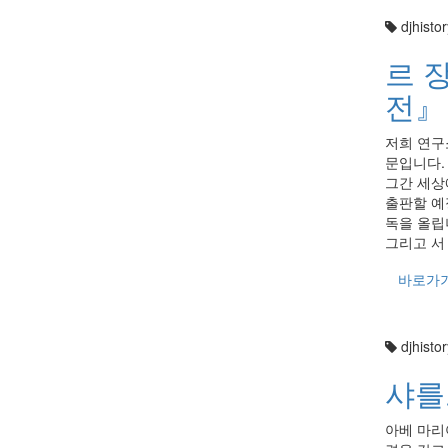
djhistor
르 
전』
저희 연구
문입니다.
그간 세상
출판할 예
독을 올립
그리고 서
바로가
djhistor
샤를
아베 마리